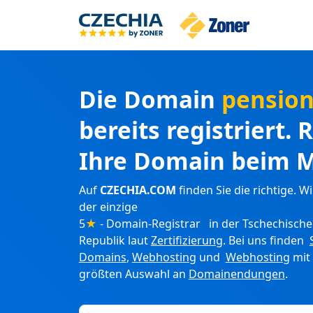
Die Domain
pensio
bereits registriert. 
Ihre Domain beim M
Auf
CZECHIA.COM
finden Sie die richtige. Wi
der einzige
5
★
- Domain-Registrar in der Tschechisch
Republik laut
Zertifizierung
. Bei uns finden
Domains
,
Webhosting
und
Webhosting
mit
größten Auswahl an
Domainendungen
.