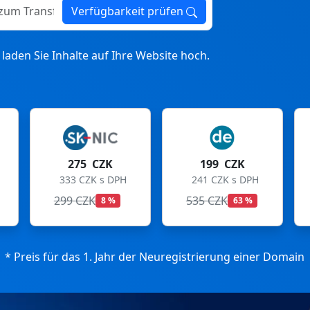
ransfer
Verfügbarkeit prüfen
laden Sie Inhalte auf Ihre Website hoch.
199 CZK
199 CZK
241 CZK s DPH
241 CZK s DPH
535 CZK
699 CZK
63 %
72 %
* Preis für das 1. Jahr der Neuregistrierung einer Domain