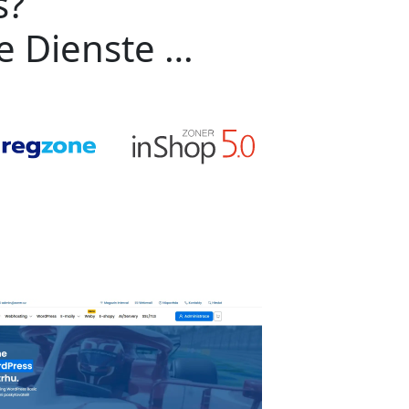
s?
ge Dienste …