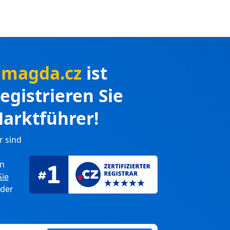
nmagda.cz
ist
Registrieren Sie
arktführer!
r sind
en
Sie
 der