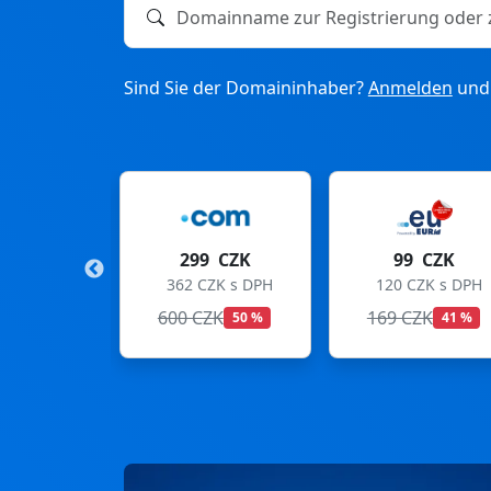
Domainname zur Registrierung oder zum T
Sind Sie der Domaininhaber?
Anmelden
und 
9 CZK
99 CZK
275 CZK
CZK s DPH
120 CZK s DPH
333 CZK s DPH
ZK
169 CZK
299 CZK
50 %
41 %
8 %